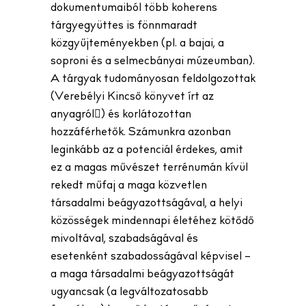
dokumentumaiból több koherens
tárgyegyüttes is fönnmaradt
közgyűjteményekben (pl. a bajai, a
soproni és a selmecbányai múzeumban).
A tárgyak tudományosan feldolgozottak
(Verebélyi Kincső könyvet írt az
anyagról) és korlátozottan
hozzáférhetők. Számunkra azonban
leginkább az a potenciál érdekes, amit
ez a magas művészet terrénumán kívül
rekedt műfaj a maga közvetlen
társadalmi beágyazottságával, a helyi
közösségek mindennapi életéhez kötődő
mivoltával, szabadságával és
esetenként szabadosságával képvisel –
a maga társadalmi beágyazottságát
ugyancsak (a legváltozatosabb