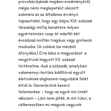
provokációjának majdani eredményéről,
mégis némi meglepetést okozott
számára az az általános érvényű
tapasztalat, hogy egy bájos XIX. századi
társasági műfaj karaktere milyen
egyértelműen csap át másfél-két
évszázad múltán tragikus vagy groteszk
modusba. (A csókok íze mézből
áfonyába.) Erre kész a magyarázat: a
mögöttünk hagyott XX. század
történelme. Azé a századé, amelyben
valamennyi kortárs kiállítóval együtt
életünknek alighanem nagyobbik felét
éltük le. Generációnk keserű
felismerése: – hogy az egyik mű címét
idézzem – Lőni nem játék. A mű tükör, a
célkeresztben mi magunk vagyunk.