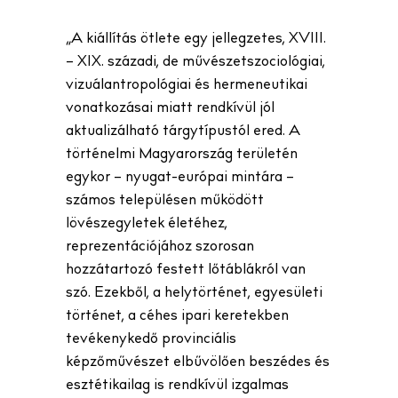
„A kiállítás ötlete egy jellegzetes, XVIII.
– XIX. századi, de művészetszociológiai,
vizuálantropológiai és hermeneutikai
vonatkozásai miatt rendkívül jól
aktualizálható tárgytípustól ered. A
történelmi Magyarország területén
egykor – nyugat-európai mintára –
számos településen működött
lövészegyletek életéhez,
reprezentációjához szorosan
hozzátartozó festett lőtáblákról van
szó. Ezekből, a helytörténet, egyesületi
történet, a céhes ipari keretekben
tevékenykedő provinciális
képzőművészet elbűvölően beszédes és
esztétikailag is rendkívül izgalmas