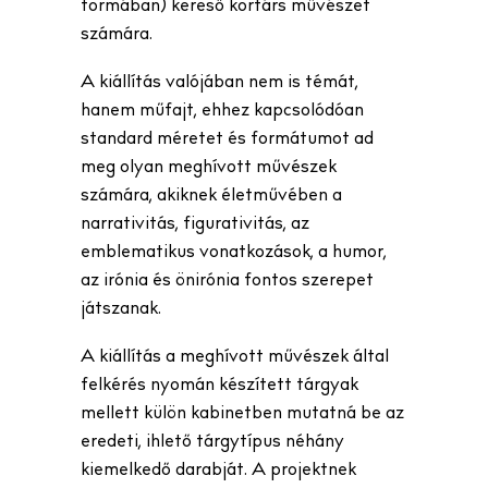
formában) kereső kortárs művészet
számára.
A kiállítás valójában nem is témát,
hanem műfajt, ehhez kapcsolódóan
standard méretet és formátumot ad
meg olyan meghívott művészek
számára, akiknek életművében a
narrativitás, figurativitás, az
emblematikus vonatkozások, a humor,
az irónia és önirónia fontos szerepet
játszanak.
A kiállítás a meghívott művészek által
felkérés nyomán készített tárgyak
mellett külön kabinetben mutatná be az
eredeti, ihlető tárgytípus néhány
kiemelkedő darabját. A projektnek