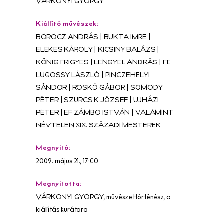
VÁRKONYI GYÖRGY
Kiállító művészek:
BÖRÖCZ ANDRÁS | BUKTA IMRE |
ELEKES KÁROLY | KICSINY BALÁZS |
KŐNIG FRIGYES | LENGYEL ANDRÁS | FE
LUGOSSY LÁSZLÓ | PINCZEHELYI
SÁNDOR | ROSKÓ GÁBOR | SOMODY
PÉTER | SZURCSIK JÓZSEF | UJHÁZI
PÉTER | EF ZÁMBÓ ISTVÁN | VALAMINT
NÉVTELEN XIX. SZÁZADI MESTEREK
Megnyitó:
2009. május 21., 17:00
Megnyitotta:
VÁRKONYI GYÖRGY, művészettörténész, a
kiállítás kurátora