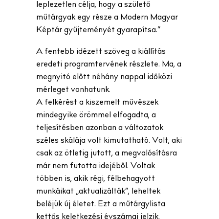
leplezetlen célja, hogy a születő
műtárgyak egy része a Modern Magyar
Képtár gyűjteményét gyarapítsa.”
A fentebb idézett szöveg a kiállítás
eredeti programtervének részlete. Ma, a
megnyitó előtt néhány nappal időközi
mérleget vonhatunk.
A felkérést a kiszemelt művészek
mindegyike örömmel elfogadta, a
teljesítésben azonban a változatok
széles skálája volt kimutatható. Volt, aki
csak az ötletig jutott, a megvalósításra
már nem futotta idejéből. Voltak
többen is, akik régi, félbehagyott
munkáikat „aktualizálták”, leheltek
beléjük új életet. Ezt a műtárgylista
kettős keletkezési évszámai jelzik.