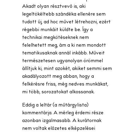
Akadt olyan résztvevő is, aki
legeltökéltebb szándéka ellenére sem
tudott új, ad hoc művet létrehozni, ezért
régebbi munkáit küldte be. Így a
technikai megkötéseknek nem
felelhetett meg, ám a ki nem mondott
tematikusaknak annál inkább. Műveit
természetesen ugyanolyan örömmel
állítjuk ki, mint azokét, akiket semmi sem
akadályozott meg abban, hogy a
felkérésre friss, még nedves munkákat,
mi több, sorozatokat alkossanak.
Eddig a leltár (a műtárgylista)
kommentárja. A mérleg érdemi része
azonban izgalmasabb. A kurátornak
nem voltak előzetes elképzelései