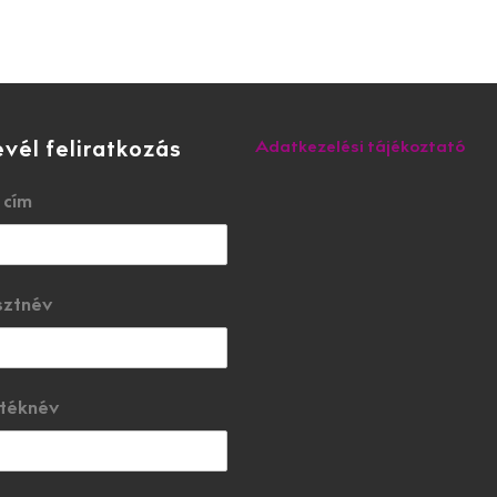
evél feliratkozás
Adatkezelési tájékoztató
 cím
sztnév
téknév