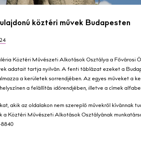
tulajdonú köztéri művek Budapesten
024
éria Köztéri Művészeti Alkotások Osztálya a Fővárosi 
vek adatait tartja nyilván. A fenti táblázat ezeket a Bud
almazza a kerületek sorrendjében. Az egyes műveket a ke
 helyszínen a felállítás időrendjében, illetve a címek alfa
kat, akik az oldalakon nem szereplő művekről kívánnak t
k a Köztéri Művészeti Alkotások Osztályának munkatársai
7-8840