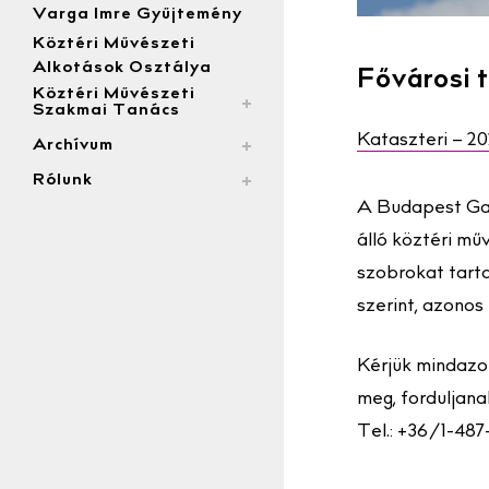
Varga Imre Gyűjtemény
Köztéri Művészeti
Alkotások Osztálya
Fővárosi 
Köztéri Művészeti
Szakmai Tanács
Kataszteri – 2
Archívum
Rólunk
A Budapest Gal
álló köztéri mű
szobrokat tart
szerint, azonos
Kérjük mindazo
meg, forduljana
Tel.: +36/1-48