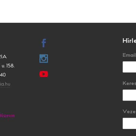
Hírl
Email
IA
u. 158.
840
Kere
a.hu
Veze
Múzeum