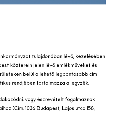
Önkormányzat tulajdonában lévő, kezelésében
apest közterein jelen lévő emlékműveket és
rületeken belül a lehető legpontosabb cím
betikus rendjében tartalmazza a jegyzék.
udakozódni, vagy észrevételt fogalmaznak
hoz (Cím: 1036 Budapest, Lajos utca 158.;