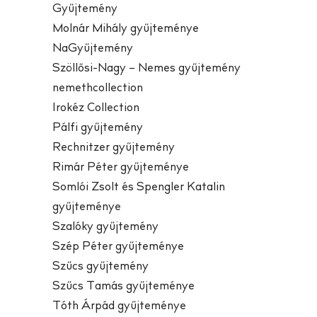
Gyűjtemény
Molnár Mihály gyűjteménye
NaGyűjtemény
Szöllősi-Nagy – Nemes gyűjtemény
nemethcollection
Irokéz Collection
Pálfi gyűjtemény
Rechnitzer gyűjtemény
Rimár Péter gyűjteménye
Somlói Zsolt és Spengler Katalin
gyűjteménye
Szalóky gyűjtemény
Szép Péter gyűjteménye
Szűcs gyűjtemény
Szűcs Tamás gyűjteménye
Tóth Árpád gyűjteménye