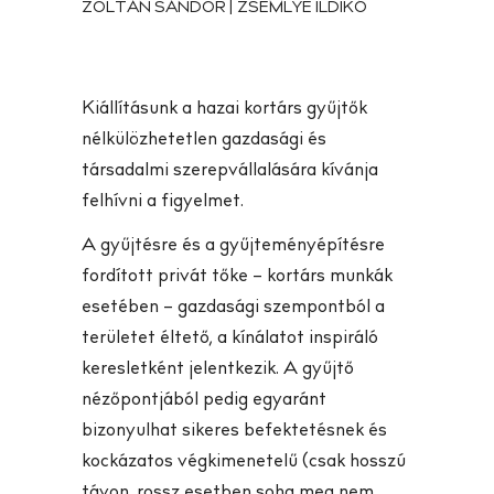
ZOLTÁN SÁNDOR | ZSEMLYE ILDIKÓ
Kiállításunk a hazai kortárs gyűjtők
nélkülözhetetlen gazdasági és
társadalmi szerepvállalására kívánja
felhívni a figyelmet.
A gyűjtésre és a gyűjteményépítésre
fordított privát tőke – kortárs munkák
esetében – gazdasági szempontból a
területet éltető, a kínálatot inspiráló
keresletként jelentkezik. A gyűjtő
nézőpontjából pedig egyaránt
bizonyulhat sikeres befektetésnek és
kockázatos végkimenetelű (csak hosszú
távon, rossz esetben soha meg nem