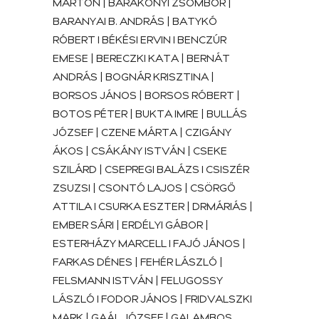
MÁRTON | BARAKONYI ZSOMBOR |
BARANYAI B. ANDRÁS | BATYKÓ
RÓBERT I BÉKÉSI ERVIN I BENCZÚR
EMESE | BERECZKI KATA | BERNÁT
ANDRÁS | BOGNÁR KRISZTINA |
BORSOS JÁNOS | BORSOS RÓBERT |
BOTOS PÉTER | BUKTA IMRE | BULLÁS
JÓZSEF | CZENE MÁRTA | CZIGÁNY
ÁKOS | CSÁKÁNY ISTVÁN | CSEKE
SZILÁRD | CSEPREGI BALÁZS I CSISZÉR
ZSUZSI | CSONTÓ LAJOS | CSÖRGŐ
ATTILA I CSURKA ESZTER | DRMÁRIÁS |
EMBER SÁRI | ERDÉLYI GÁBOR |
ESTERHÁZY MARCELL I FAJÓ JÁNOS |
FARKAS DÉNES | FEHÉR LÁSZLÓ |
FELSMANN ISTVÁN | FELUGOSSY
LÁSZLÓ I FODOR JÁNOS | FRIDVALSZKI