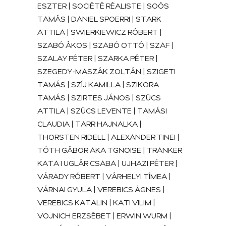
ESZTER | SOCIÉTÉ RÉALISTE | SOÓS
TAMÁS | DANIEL SPOERRI | STARK
ATTILA | SWIERKIEWICZ RÓBERT |
SZABÓ ÁKOS | SZABÓ OTTÓ | SZAF |
SZALAY PÉTER | SZARKA PÉTER |
SZEGEDY-MASZÁK ZOLTÁN | SZIGETI
TAMÁS | SZÍJ KAMILLA | SZIKORA
TAMÁS | SZIRTES JÁNOS | SZŰCS
ATTILA | SZŰCS LEVENTE | TAMÁSI
CLAUDIA | TARR HAJNALKA |
THORSTEN RIDELL | ALEXANDER TINEI |
TÓTH GÁBOR AKA TGNOISE | TRANKER
KATA I UGLÁR CSABA | UJHAZI PÉTER |
VÁRADY RÓBERT | VÁRHELYI TÍMEA |
VÁRNAI GYULA | VEREBICS ÁGNES |
VEREBICS KATALIN | KATI VILIM |
VOJNICH ERZSÉBET | ERWIN WURM |