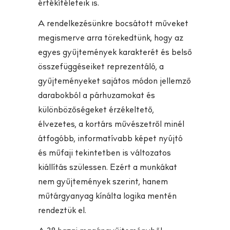
értékítéleteik is.
A rendelkezésünkre bocsátott műveket
megismerve arra törekedtünk, hogy az
egyes gyűjtemények karakterét és belső
összefüggéseiket reprezentáló, a
gyűjteményeket sajátos módon jellemző
darabokból a párhuzamokat és
különbözőségeket érzékeltető,
élvezetes, a kortárs művészetről minél
átfogóbb, informatívabb képet nyújtó
és műfaji tekintetben is változatos
kiállítás szülessen. Ezért a munkákat
nem gyűjtemények szerint, hanem
műtárgyanyag kínálta logika mentén
rendeztük el.