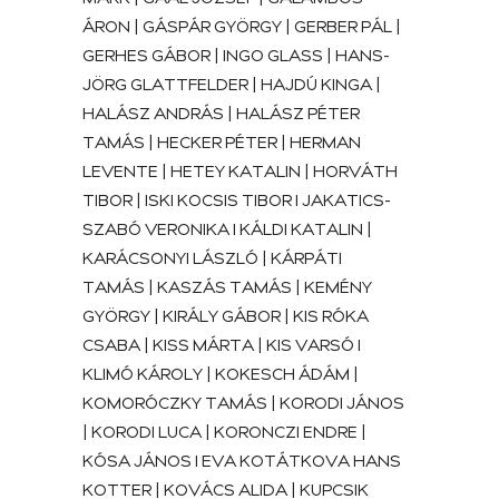
MARK | GAÁL JÓZSEF | GALAMBOS
ÁRON | GÁSPÁR GYÖRGY | GERBER PÁL |
GERHES GÁBOR | INGO GLASS | HANS-
JÖRG GLATTFELDER | HAJDÚ KINGA |
HALÁSZ ANDRÁS | HALÁSZ PÉTER
TAMÁS | HECKER PÉTER | HERMAN
LEVENTE | HETEY KATALIN | HORVÁTH
TIBOR | ISKI KOCSIS TIBOR I JAKATICS-
SZABÓ VERONIKA I KÁLDI KATALIN |
KARÁCSONYI LÁSZLÓ | KÁRPÁTI
TAMÁS | KASZÁS TAMÁS | KEMÉNY
GYÖRGY | KIRÁLY GÁBOR | KIS RÓKA
CSABA | KISS MÁRTA | KIS VARSÓ I
KLIMÓ KÁROLY | KOKESCH ÁDÁM |
KOMORÓCZKY TAMÁS | KORODI JÁNOS
| KORODI LUCA | KORONCZI ENDRE |
KÓSA JÁNOS I EVA KOTÁTKOVA HANS
KOTTER | KOVÁCS ALIDA | KUPCSIK