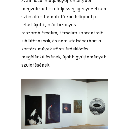
A 38 hazai magángyűjteményből
megvalósult – a teljesség igényével nem
számoló – bemutató kiindulópontja
lehet újabb, már bizonyos
részproblémákra, témákra koncentráló
kiállításoknak, és nem utolsósorban: a
kortárs művek iránti érdeklődés
megélénkülésének, újabb gyűjtemények
születésének.