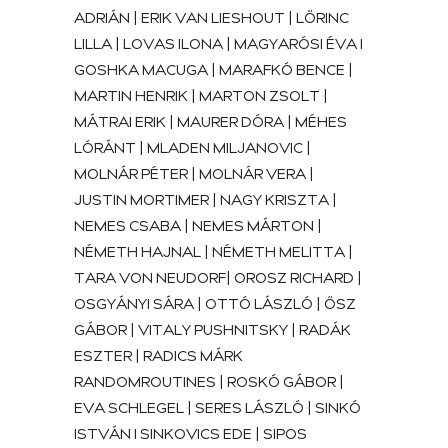
ADRIÁN | ERIK VAN LIESHOUT | LŐRINC
LILLA | LOVAS ILONA | MAGYARÓSI ÉVA I
GOSHKA MACUGA | MARAFKÓ BENCE |
MARTIN HENRIK | MARTON ZSOLT |
MÁTRAI ERIK | MAURER DÓRA | MÉHES
LÓRÁNT | MLADEN MILJANOVIC |
MOLNÁR PÉTER | MOLNÁR VERA |
JUSTIN MORTIMER | NAGY KRISZTA |
NEMES CSABA | NEMES MÁRTON |
NÉMETH HAJNAL | NÉMETH MELITTA |
TARA VON NEUDORF| OROSZ RICHARD |
OSGYÁNYI SÁRA | OTTÓ LÁSZLÓ | ŐSZ
GÁBOR | VITALY PUSHNITSKY | RADÁK
ESZTER | RADICS MÁRK
RANDOMROUTINES | ROSKÓ GÁBOR |
EVA SCHLEGEL | SERES LÁSZLÓ | SINKÓ
ISTVÁN I SINKOVICS EDE | SIPOS