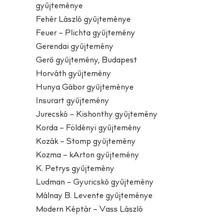
gyűjteménye
Fehér László gyűjteménye
Feuer – Plichta gyűjtemény
Gerendai gyűjtemény
Gerő gyűjtemény, Budapest
Horváth gyűjtemény
Hunya Gábor gyűjteménye
Insurart gyűjtemény
Jurecskó – Kishonthy gyűjtemény
Korda – Földényi gyűjtemény
Kozák – Stomp gyűjtemény
Kozma – kArton gyűjtemény
K. Petrys gyűjtemény
Ludman – Gyuricskó gyűjtemény
Málnay B. Levente gyűjteménye
Modern Képtár – Vass László