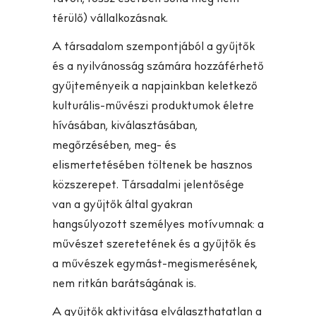
térülő) vállalkozásnak.
A társadalom szempontjából a gyűjtők
és a nyilvánosság számára hozzáférhető
gyűjteményeik a napjainkban keletkező
kulturális-művészi produktumok életre
hívásában, kiválasztásában,
megőrzésében, meg- és
elismertetésében töltenek be hasznos
közszerepet. Társadalmi jelentősége
van a gyűjtők által gyakran
hangsúlyozott személyes motívumnak: a
művészet szeretetének és a gyűjtők és
a művészek egymást-megismerésének,
nem ritkán barátságának is.
A gyűjtők aktivitása elválaszthatatlan a