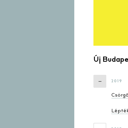
Új Budape
2019
Csörgő
Lépté