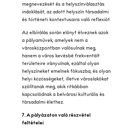
megnevezését és a helyszínválasztás
indoklását, az adott helyszín társadalmi
és történeti kontextusaira való reflexiót.
Az elbírálás során előnyt élveznek azok
a pályaművek, amelyek nem a
városközpontban valósulnak meg,
hanem a város kevésbé frekventált
területeire irányulnak, ezáltal olyan
helyszíneket emelnek fókuszba, és olyan
helyi közösségeket, illetve városlakókat
szólítanak meg, akik ritkábban
kapcsolódnak a belvárosi kulturális és
társadalmi élethez.
7. A pályázaton való részvétel
feltételei