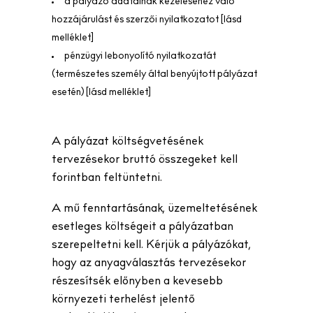
a pályázó adatainak kezeléséhez való
hozzájárulást és szerzői nyilatkozatot [lásd
melléklet]
pénzügyi lebonyolító nyilatkozatát
(természetes személy által benyújtott pályázat
esetén) [lásd melléklet]
A pályázat költségvetésének
tervezésekor bruttó összegeket kell
forintban feltüntetni.
A mű fenntartásának, üzemeltetésének
esetleges költségeit a pályázatban
szerepeltetni kell. Kérjük a pályázókat,
hogy az anyagválasztás tervezésekor
részesítsék előnyben a kevesebb
környezeti terhelést jelentő