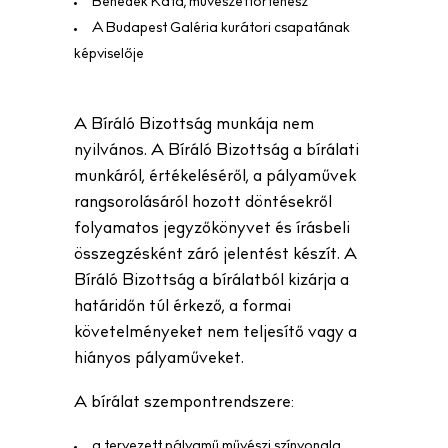
Benedek Kata, művészettörténész
A Budapest Galéria kurátori csapatának
képviselője
A Bíráló Bizottság munkája nem
nyilvános. A Bíráló Bizottság a bírálati
munkáról, értékeléséről, a pályaművek
rangsorolásáról hozott döntésekről
folyamatos jegyzőkönyvet és írásbeli
összegzésként záró jelentést készít. A
Bíráló Bizottság a bírálatból kizárja a
határidőn túl érkező, a formai
követelményeket nem teljesítő vagy a
hiányos pályaműveket.
A bírálat szempontrendszere:
a tervezett pályamű művészi színvonala,