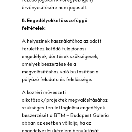
fűződő jogokon kívül egyéb igény
érvényesítésére nem jogosult.
8. Engedélyekkel összefüggő
feltételek:
A helyszínek használatához az adott
területhez kötődő tulajdonosi
engedélyek, döntések szükségesek,
amelyek beszerzése és a
megvalósításhoz való biztosítása a
pályázó feladata és felelőssége.
A köztéri művészeti
alkotások/projektek megvalósításához
szükséges területfoglalási engedélyek
beszerzését a BTM – Budapest Galéria
abban az esetben vállalja, ha az
engedélyezési kérelem benyújtását