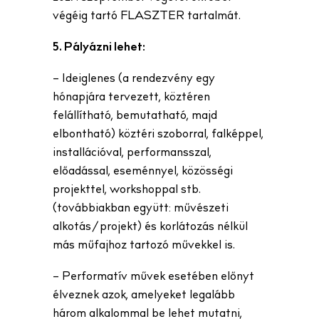
végéig tartó FLASZTER tartalmát.
5. Pályázni lehet:
– Ideiglenes (a rendezvény egy
hónapjára tervezett, köztéren
felállítható, bemutatható, majd
elbontható) köztéri szoborral, falképpel,
installációval, performansszal,
előadással, eseménnyel, közösségi
projekttel, workshoppal stb.
(továbbiakban együtt: művészeti
alkotás/projekt) és korlátozás nélkül
más műfajhoz tartozó művekkel is.
– Performatív művek esetében előnyt
élveznek azok, amelyeket legalább
három alkalommal be lehet mutatni,