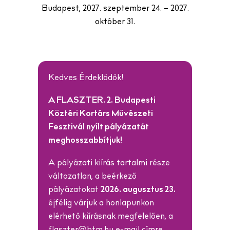
Budapest, 2027. szeptember 24. – 2027.
október 31.
Kedves Érdeklődők!
A FLASZTER. 2. Budapesti
Köztéri Kortárs Művészeti
Fesztivál nyílt pályázatát
meghosszabbítjuk!
A pályázati kiírás tartalmi része
változatlan, a beérkező
pályázatokat
2026. augusztus 23.
éjfélig várjuk a honlapunkon
elérhető kiírásnak megfelelően, a
flaszter@btm.hu
e-mail címre.