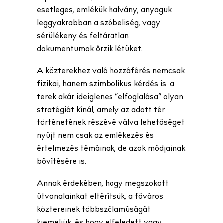
esetleges, emlékük halvány, anyaguk
leggyakrabban a szóbeliség, vagy
sérülékeny és feltáratlan
dokumentumok őrzik létüket.
A közterekhez való hozzáférés nemcsak
fizikai, hanem szimbolikus kérdés is: a
terek akár ideiglenes “elfoglalása” olyan
stratégiát kínál, amely az adott tér
történetének részévé válva lehetőséget
nyújt nem csak az emlékezés és
értelmezés témáinak, de azok módjainak
bővítésére is.
Annak érdekében, hogy megszokott
útvonalainkat eltérítsük, a főváros
köztereinek többszólamúságát
kiemeljük, és hogy elfeledett vagy