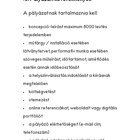
A pályázatnak tartalmaznia kell:
koncepció-leírást maximum 8000 leütés
terjedelemben
műtárgy / installáció esetében
látványtervet, performatív munka esetében
szöveges műleírást, időtartamot, ismétlődés
esetén annak időbeosztását
a helyszínválasztás indoklását a kiírásnak
megfelelően
költségvetést
ütemezést
online referenciákat, weboldalt vagy digitális
portfóliót
a pályázó elérhetőségeit (e-mail cím,
telefonszám)