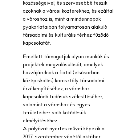
közösségeivel, és szervesebbé teszik
azoknak a városi közterekhez, és ezáltal
a városhoz is, mint a mindennapok
gyakorlataiban folyamatosan alakuló
társadalmi és kulturális térhez fűződő
kapcsolatát.
Emellett támogatjuk olyan munkák és
projektek megvalósulását, amelyek
hozzájárulnak a fiatal (elsősorban
középiskolás) korosztály társadalmi
érzékenyítéséhez, a városhoz
kapcsolódó tudásuk szélesítéséhez,
valamint a városhoz és egyes
területeihez való kötődésük
elmélyítéséhez.
A pályázat nyertes művei képezik a
2027. szeptember végétől október