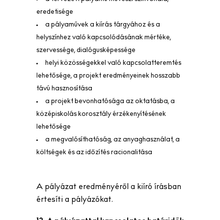
eredetisége
a pályaművek a kiírás tárgyához és a
helyszínhez való kapcsolódásának mértéke,
szervessége, dialógusképessége
helyi közösségekkel való kapcsolatteremtés
lehetősége, a projekt eredményeinek hosszabb
távú hasznosítása
a projekt bevonhatósága az oktatásba, a
középiskolás korosztály érzékenyítésének
lehetősége
a megvalósíthatóság, az anyaghasználat, a
költségek és az időzítés racionalitása
A pályázat eredményéről a kiíró írásban
értesíti a pályázókat.