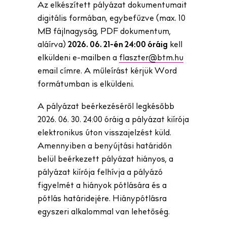
Az elkészített pályázat dokumentumait
digitális formában, egybefűzve (max. 10
MB fájlnagyság, PDF dokumentum,
aláírva)
2026. 06. 21-én 24:00 óráig
kell
elküldeni e-mailben a
flaszter@btm.hu
email címre. A műleírást kérjük Word
formátumban is elküldeni.
A pályázat beérkezéséről legkésőbb
2026. 06. 30. 24:00 óráig a pályázat kiírója
elektronikus úton visszajelzést küld.
Amennyiben a benyújtási határidőn
belül beérkezett pályázat hiányos, a
pályázat kiírója felhívja a pályázó
figyelmét a hiányok pótlására és a
pótlás határidejére. Hiánypótlásra
egyszeri alkalommal van lehetőség.