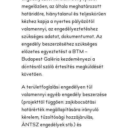
megelőzően, az általa meghatározott
határidőre, hiánytalanul és teljeskörűen
kézhez kapja a nyertes pályázótól
valamennyi, az engedélyeztetéshez
szükséges adatot, dokumentumot. Az
engedély beszerzéséhez szükséges
előzetes egyeztetést a BTM –
Budapest Galéria kezdeményezi a
döntésről szóló értesítés megküldését
követően.
A területfoglalási engedélyen túl
valamennyi egyéb engedély beszerzése
(projekttől függően: zajkibocsátási
határérték megállapítására irányuló
kérelem, tűzoltósági hozzájárulás,
ÁNTSZ engedélyek stb.) és