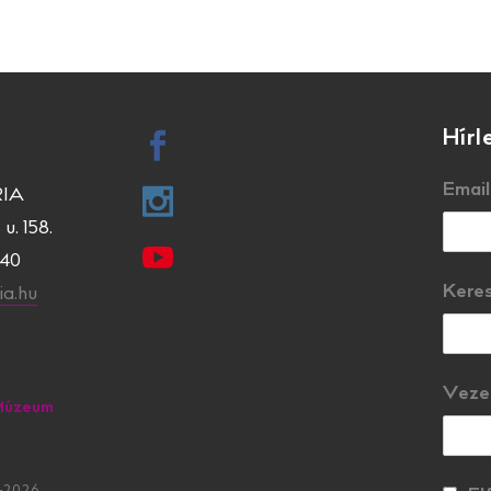
Hírl
Email
IA
u. 158.
840
Kere
a.hu
Veze
Múzeum