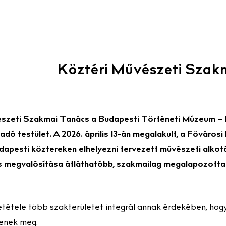
Köztéri Művészeti Szak
szeti Szakmai Tanács a Budapesti Történeti Múzeum – B
ó testület. A 2026. április 13-án megalakult, a Fővárosi
udapesti köztereken elhelyezni tervezett művészeti alkot
s megvalósítása átláthatóbb, szakmailag megalapozotta
tétele több szakterületet integrál annak érdekében, ho
senek meg.