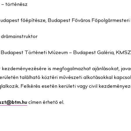
– történész
dapest főépítésze, Budapest Főváros Főpolgármesteri 
 drámainstruktor
 Budapest Történeti Múzeum – Budapest Galéria, KMSZT
t kezdeményezésére is megfogalmazhat ajánlásokat, javas
erületén található köztéri művészeti alkotásokkal kapcso
glalkozik. Felkérés esetén kerületi vagy civil kezdeménye
szt@btm.hu
címen érhető el.