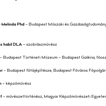
ő Melinda Phd
– Budapest Műszaki és Gazdaságtudományi 
es habil DLA
– szobrászművész
– Budapest Történeti Múzeum – Budapest Galéria, főos
or
– Budapest főtájépítésze, Budapest Főváros Főpolgár
n
– képzőművész
f
– művészettörténész, Magyar Képzőművészeti Egyete