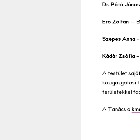
Dr. Pótó János
Erő Zoltán
– Bu
Szepes Anna
–
Kádár Zsófia
–
A testület sajá
közigazgatási t
területekkel fo
A Tanács a
km