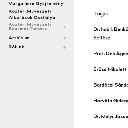
Varga Imre Gyűjtemény
Köztéri Művészeti
Tagjai:
Alkotások Osztálya
Köztéri Művészeti
Szakmai Tanács
Dr. habil. Benk
Archívum
építész
Rólunk
Prof. Deli Ágn
Erőss Nikolett
Bardóczi Sánd
Horváth Gideo
Dr. Mélyi Józse