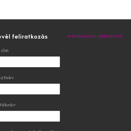
evél feliratkozás
Adatkezelési tájékoztató
 cím
sztnév
téknév