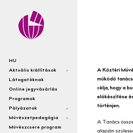
HU
A Köztéri Művé
Aktuális kiállítások
működő tanácsad
Látogatóknak
célja, hogy a b
Online jegyvásárlás
előkészítése é
Programok
történjen.
Pályázatok
Művészetpedagógia
A Tanács össze
Művészcsere program
alapján szüles