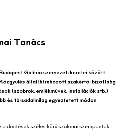
mai Tanács
udapest Galéria szervezeti keretei között
 Közgyűlés által létrehozott szakértői bizottság
ások (szobrok, emlékművek, installációk stb.)
bb és társadalmilag egyeztetett módon
gy a döntések széles körű szakmai szempontok