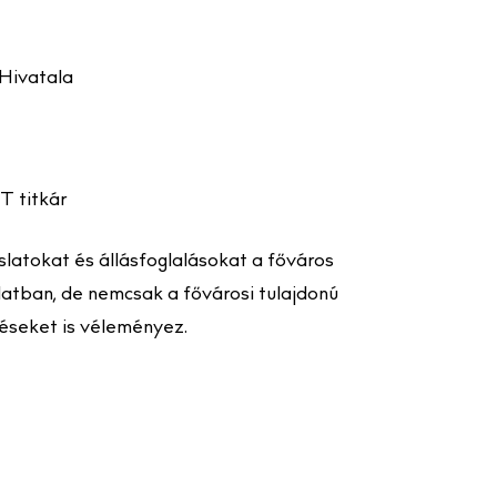
Hivatala
 titkár
latokat és állásfoglalásokat a főváros
latban, de nemcsak a fővárosi tulajdonú
zéseket is véleményez.