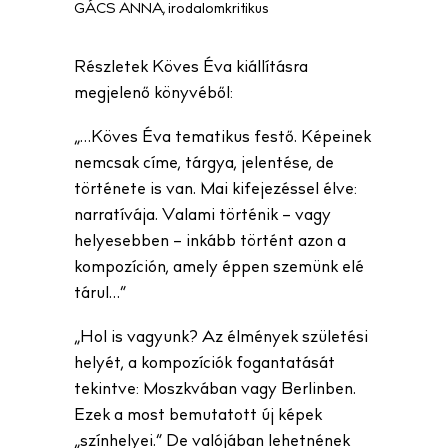
GÁCS ANNA, irodalomkritikus
Részletek Köves Éva kiállításra
megjelenő könyvéből:
„…Köves Éva tematikus festő. Képeinek
nemcsak címe, tárgya, jelentése, de
története is van. Mai kifejezéssel élve:
narratívája. Valami történik – vagy
helyesebben – inkább történt azon a
kompozíción, amely éppen szemünk elé
tárul…”
„Hol is vagyunk? Az élmények születési
helyét, a kompozíciók fogantatását
tekintve: Moszkvában vagy Berlinben.
Ezek a most bemutatott új képek
„színhelyei.” De valójában lehetnének