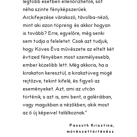
legtöbb esetben ellenőrizhetők, sőt
néha szinte fényképszerűek.
Arckifejezése várakozó, távolba-néző,
mint aki azon töpreng: és akkor hogyan
is tovább? Erre, egyelőre, még senki
sem tudja a feleletet. Csak azt tudjuk,
hogy Köves Éva művészete az eltelt két
évtized fényében most személyesebb,
ember közelibb lett. Még akkoris, ha a
kirakaton keresztül, a kirakatüveg mögé
rejtőzve, tekint kifelé, és figyeli az
eseményeket. Azt, ami az utcán
történik, s azt is, ami bent, a galériában,
vagy magukban a nézőkben, akik most
az ő új képeivel találkoznak.”
Passuth Krisztina,
művészettörténész