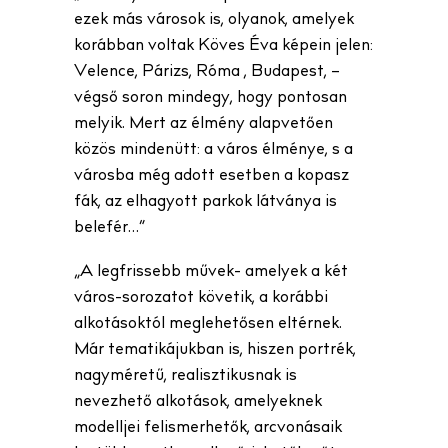
ezek más városok is, olyanok, amelyek
korábban voltak Köves Éva képein jelen:
Velence, Párizs, Róma , Budapest, –
végső soron mindegy, hogy pontosan
melyik. Mert az élmény alapvetően
közös mindenütt: a város élménye, s a
városba még adott esetben a kopasz
fák, az elhagyott parkok látványa is
belefér…”
„A legfrissebb művek- amelyek a két
város-sorozatot követik, a korábbi
alkotásoktól meglehetősen eltérnek.
Már tematikájukban is, hiszen portrék,
nagyméretű, realisztikusnak is
nevezhető alkotások, amelyeknek
modelljei felismerhetők, arcvonásaik