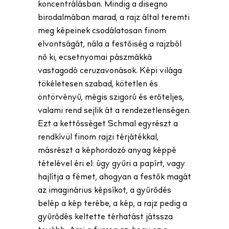
koncentrálásban. Mindig a disegno
birodalmában marad, a rajz által teremti
meg képeinek csodálatosan finom
elvontságát, nála a festőiség a rajzból
nő ki, ecsetnyomai pászmákká
vastagodó ceruzavonások. Képi világa
tökéletesen szabad, kötetlen és
öntörvényű, mégis szigorú és erőteljes,
valami rend sejlik át a rendezetlenségen.
Ezt a kettősséget Schmal egyrészt a
rendkívül finom rajzi térjátékkal,
másrészt a képhordozó anyag képpé
tételével éri el: úgy gyűri a papírt, vagy
hajlítja a fémet, ahogyan a festők magát
az imaginárius képsíkot, a gyűrődés
belép a kép terébe, a kép, a rajz pedig a
gyűrődés keltette térhatást játssza