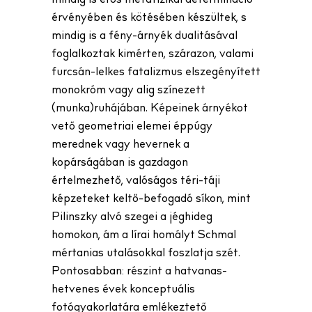
mindig is erős metafizikai determináció
érvényében és kötésében készültek, s
mindig is a fény-árnyék dualitásával
foglalkoztak kimérten, szárazon, valami
furcsán-lelkes fatalizmus elszegényített
monokróm vagy alig színezett
(munka)ruhájában. Képeinek árnyékot
vető geometriai elemei éppúgy
merednek vagy hevernek a
kopárságában is gazdagon
értelmezhető, valóságos téri-táji
képzeteket keltő-befogadó síkon, mint
Pilinszky alvó szegei a jéghideg
homokon, ám a lírai homályt Schmal
mértanias utalásokkal foszlatja szét.
Pontosabban: részint a hatvanas-
hetvenes évek konceptuális
fotógyakorlatára emlékeztető