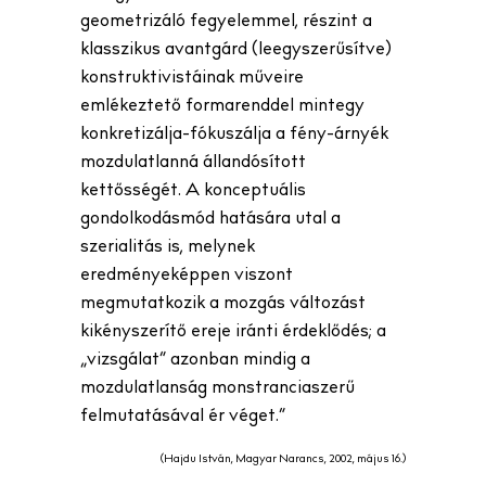
geometrizáló fegyelemmel, részint a
klasszikus avantgárd (leegyszerűsítve)
konstruktivistáinak műveire
emlékeztető formarenddel mintegy
konkretizálja-fókuszálja a fény-árnyék
mozdulatlanná állandósított
kettősségét. A konceptuális
gondolkodásmód hatására utal a
szerialitás is, melynek
eredményeképpen viszont
megmutatkozik a mozgás változást
kikényszerítő ereje iránti érdeklődés; a
„vizsgálat” azonban mindig a
mozdulatlanság monstranciaszerű
felmutatásával ér véget.”
(Hajdu István, Magyar Narancs, 2002, május 16.)