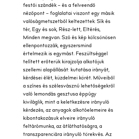
festői szándék – és a felveendő
nézőpont – foglalatai viszont egy másik
valóságmetszetből keltezettek: Sík és
tér, Egy és sok, Rész-lett, Eltérés,
Minden megvan. Szó és kép kölcsönösen
ellenpontozzák, egyszersmind
értelmezik is egymást. Feszültséggel
telített erőterük kirajzolja alkotójuk
szellemi alapállását: kutatása irányát,
kérdései élét, küzdelmei körét. Műveiből
a színes és szélesvásznú lehetőségekről
való lemondás gesztusa éppúgy
kiviláglik, mint a keletkezésre irányuló
kérdezés, az anyagok alkotóelemeire és
kibontakozásuk elveire irányuló
feltárómunka, az átláthatóságra, a
transzparenciára irányuló törekvés. Az