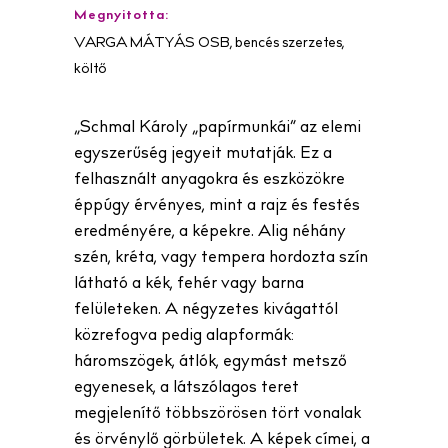
Megnyitotta:
VARGA MÁTYÁS OSB, bencés szerzetes,
költő
„Schmal Károly „papírmunkái” az elemi
egyszerűség jegyeit mutatják. Ez a
felhasznált anyagokra és eszközökre
éppúgy érvényes, mint a rajz és festés
eredményére, a képekre. Alig néhány
szén, kréta, vagy tempera hordozta szín
látható a kék, fehér vagy barna
felületeken. A négyzetes kivágattól
közrefogva pedig alapformák:
háromszögek, átlók, egymást metsző
egyenesek, a látszólagos teret
megjelenítő többszörösen tört vonalak
és örvénylő görbületek. A képek címei, a