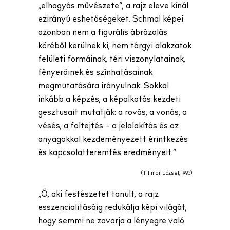
„elhagyás művészete”, a rajz eleve kínál
ezirányú eshetőségeket. Schmal képei
azonban nem a figurális ábrázolás
köréből kerülnek ki, nem tárgyi alakzatok
felületi formáinak, téri viszonylatainak,
fényerőinek és színhatásainak
megmutatására irányulnak. Sokkal
inkább a képzés, a képalkotás kezdeti
gesztusait mutatják: a rovás, a vonás, a
vésés, a foltejtés – a jelalakítás és az
anyagokkal kezdeményezett érintkezés
és kapcsolatteremtés eredményeit.”
(Tillman József, 1993)
„Ő, aki festészetet tanult, a rajz
esszencialitásáig redukálja képi világát,
hogy semmi ne zavarja a lényegre való