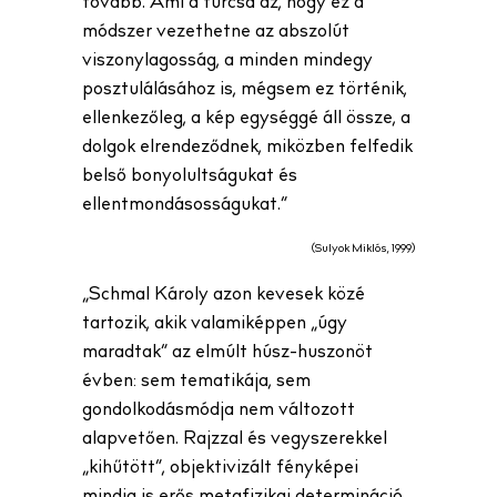
tovább. Ami a furcsa az, hogy ez a
módszer vezethetne az abszolút
viszonylagosság, a minden mindegy
posztulálásához is, mégsem ez történik,
ellenkezőleg, a kép egységgé áll össze, a
dolgok elrendeződnek, miközben felfedik
belső bonyolultságukat és
ellentmondásosságukat.”
(Sulyok Miklós, 1999)
„Schmal Károly azon kevesek közé
tartozik, akik valamiképpen „úgy
maradtak” az elmúlt húsz-huszonöt
évben: sem tematikája, sem
gondolkodásmódja nem változott
alapvetően. Rajzzal és vegyszerekkel
„kihűtött”, objektivizált fényképei