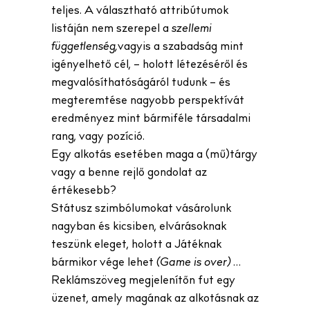
teljes. A választható attribútumok
listáján nem szerepel a
szellemi
függetlenség,
vagyis a szabadság mint
igényelhető cél, – holott létezéséről és
megvalósíthatóságáról tudunk – és
megteremtése nagyobb perspektívát
eredményez mint bármiféle társadalmi
rang, vagy pozíció.
Egy alkotás esetében maga a (mű)tárgy
vagy a benne rejlő gondolat az
értékesebb?
Státusz szimbólumokat vásárolunk
nagyban és kicsiben, elvárásoknak
teszünk eleget, holott a Játéknak
bármikor vége lehet
(Game is over)
…
Reklámszöveg megjelenítőn fut egy
üzenet, amely magának az alkotásnak az