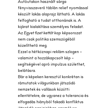
Autóutakon használt sárga
fényvisszaverő táblán relief nyomással
készült lakás alaprajz látható. A lakás
felfogható a tudat otthonának is. A
kijárat kialakítása személyes feladat.
Az
Egyet fizet kettőt kap
képsorozat
nem csak politika szemszögéből
közelíthető meg.
Ezzel a hétköznapi reklám szlogen –
valamint a hozzákapcsolt kép –
segítségével apró impulzus születhet,
belátásra.
Bár a képeken keresztül konkrétan is
rámutatok világunkban játszódó
nemzetek és vallások közötti
ellentétekre, de ugyanez a tolerancia és
elfogadás hiányból fakadó konfliktus