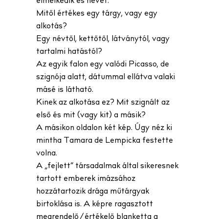
elmélkedik és nevet.
Mitől értékes egy tárgy, vagy egy
alkotás?
Egy névtől, kettőtől, látványtól, vagy
tartalmi hatástól?
Az egyik falon egy valódi Picasso, de
szignója alatt, dátummal ellátva valaki
másé is látható.
Kinek az alkotása ez? Mit szignált az
első és mit (vagy kit) a másik?
A másikon oldalon két kép. Úgy néz ki
mintha Tamara de Lempicka festette
volna.
A „fejlett” társadalmak által sikeresnek
tartott emberek imázsához
hozzátartozik drága műtárgyak
birtoklása is. A képre ragasztott
megrendelő/értékelő blanketta a