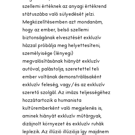
szellemi értéknek az anyagi értékrend
státuszába való sülyedését jelzi.
Megközelítésemben azt mondanám,
hogy az ember, belső szellemi
biztonságának elvesztését exkluzív
házzal próbálja meg helyettesíteni,
személyisége (lényegi)
megvalósításának hiányát exkluzív
autóval, palástolja, szeretettel teli
ember voltának demonstrálásaként
exkluzív feleség, vagy/és az exkluzív
szerető szolgál. Az imázs teljességéhez
hozzátartozik a humanista
kultúremberként való megjelenés is,
aminek hiányát exkluzív műtárgyak,
dizájnolt környezet és exkluzív ruhák
leplezik. Az illúzió illúziója így majdnem