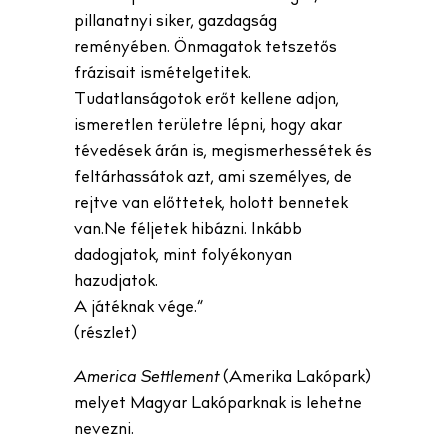
pillanatnyi siker, gazdagság
reményében. Önmagatok tetszetős
frázisait ismételgetitek.
Tudatlanságotok erőt kellene adjon,
ismeretlen területre lépni, hogy akar
tévedések árán is, megismerhessétek és
feltárhassátok azt, ami személyes, de
rejtve van előttetek, holott bennetek
van.Ne féljetek hibázni. Inkább
dadogjatok, mint folyékonyan
hazudjatok.
A játéknak vége.”
(részlet)
America Settlement
(Amerika Lakópark)
melyet Magyar Lakóparknak is lehetne
nevezni.