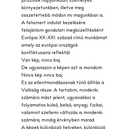
játszódik napjainkban, személyes
környezetünkben, illetve meg
összetettebb módon mi magunkban is.
A felismert indulat kezelésére
felajánlom gondolati megközelítésként
Európai XX-XXI. század című munkámat
amely az európai országok
konfliktusaira reflektál.
Van kép, nincs baj.
De ugyanazon a képen azt is mondom:
Nincs kép nincs baj.
Ez az ellentmondásosnak tűnő állítás a
Valóság része. A tartalom, mindenki
számára mást jelent, ugyanakkor a
folyamatos külső, belső, anyagi, fizikai,
valamint szellemi változás is mindenki
számára, mindig érvényben marad.
A képek különböző helyeken, különböző