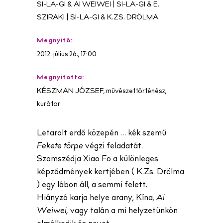
SI-LA-GI & AI WEIWEI | SI-LA-GI & E.
SZIRAKI | SI-LA-GI & K.ZS. DRÖLMA
Megnyitó:
2012. július 26., 17:00
Megnyitotta:
KÉSZMAN JÓZSEF, művészettörténész,
kurátor
Letarolt erdő közepén … kék szemű
Fekete törpe
végzi feladatát.
Szomszédja Xiao Fo a különleges
képződmények kertjében ( K.Zs. Drölma
) egy lábon áll, a semmi felett.
Hiányzó karja helye arany, Kína,
Ai
Weiwei,
vagy talán a mi helyzetünkön