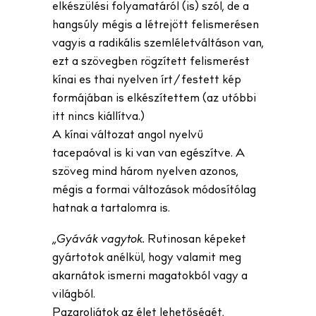
elkészülési folyamatáról (is) szól, de a
hangsúly mégis a létrejött felismerésen
vagyis a radikális szemléletváltáson van,
ezt a szövegben rögzített felismerést
kínai es thai nyelven írt/festett kép
formájában is elkészítettem (az utóbbi
itt nincs kiállítva.)
A kínai változat angol nyelvű
tacepaóval is ki van van egészítve. A
szöveg mind három nyelven azonos,
mégis a formai változások módosítólag
hatnak a tartalomra is.
„Gyávák vagytok.
Rutinosan képeket
gyártotok anélkül, hogy valamit meg
akarnátok ismerni magatokból vagy a
világból.
Pazaroljátok az élet lehetőségét,