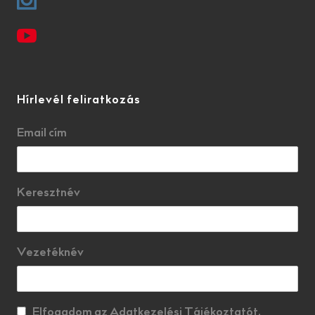
Hírlevél feliratkozás
Email cím
Keresztnév
Vezetéknév
Elfogadom az Adatkezelési Tájékoztatót.