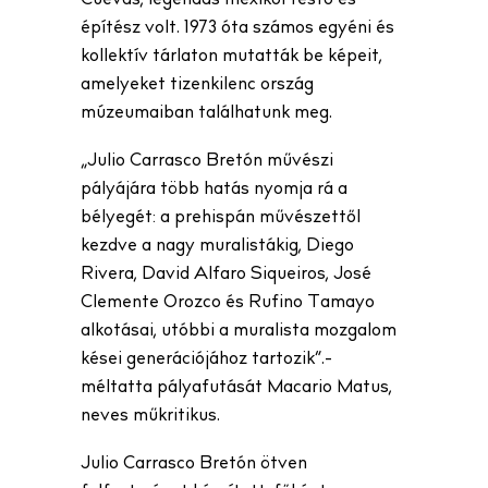
Cuevas, legendás mexikói festő és
építész volt. 1973 óta számos egyéni és
kollektív tárlaton mutatták be képeit,
amelyeket tizenkilenc ország
múzeumaiban találhatunk meg.
„Julio Carrasco Bretón művészi
pályájára több hatás nyomja rá a
bélyegét: a prehispán művészettől
kezdve a nagy muralistákig, Diego
Rivera, David Alfaro Siqueiros, José
Clemente Orozco és Rufino Tamayo
alkotásai, utóbbi a muralista mozgalom
kései generációjához tartozik”.-
méltatta pályafutását Macario Matus,
neves műkritikus.
Julio Carrasco Bretón ötven