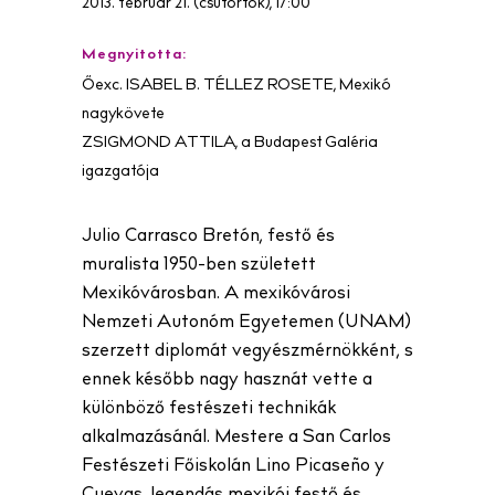
2013. február 21. (csütörtök), 17:00
Megnyitotta:
Őexc. ISABEL B. TÉLLEZ ROSETE, Mexikó
nagykövete
ZSIGMOND ATTILA, a Budapest Galéria
igazgatója
Julio Carrasco Bretón, festő és
muralista 1950-ben született
Mexikóvárosban. A mexikóvárosi
Nemzeti Autonóm Egyetemen (UNAM)
szerzett diplomát vegyészmérnökként, s
ennek később nagy hasznát vette a
különböző festészeti technikák
alkalmazásánál. Mestere a San Carlos
Festészeti Főiskolán Lino Picaseño y