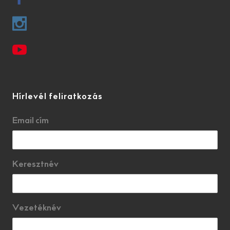
Hírlevél feliratkozás
Email cím
Keresztnév
Vezetéknév