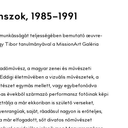
szok, 1985–1991
igi munkásságát teljességében bemutató œuvre-
gy Tibor tanulmányával a MissionArt Galéria
előadóművész, a magyar zenei és művészeti
 Eddigi életművében a vizuális művészetek, a
öltészet egymás mellett, vagy egybefonódva
0-as évekből származó performansz fotóinak képi
trálja a már ekkoriban is születő verseket,
nrangúak, saját, ráadásul nagyon is erőteljes,
a már elfogadott, sőt divatos nőművészet