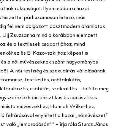
égek tűnnek fel, amelyek az akkori nőművészet
atnak rokonságot. Ilyen módon a hazai
stészettel párhuzamosan létező, más
ig fel nem dolgozott posztmodern áramlatok
et. Ujj Zsuzsanna mind a korábban elemzett
z és a textilesek csoportjához, mind
Lenkéhez és El Kazovszkijhoz képest is
ek és a női művészeknek szánt hagyományos
ől. A női testiség és szexualitás vállalásának
formansz, testfestés, önátalakítás,
itárulkozás, csábítás, szakralitás – találta meg,
egyszerre exhibicionisztikus és narcisztikus
eminista művészekhez, Hannah Wilke-hez,
 feltárásával enyhített a hazai „nőművészet”
 való „lemaradásán”.” – írja róla Sturcz János