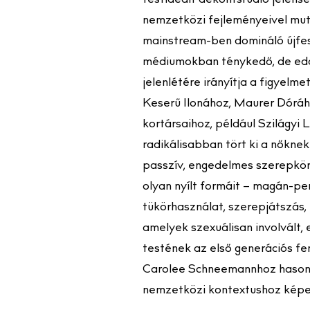
testideált dekontsruáló jelens
nemzetközi fejleményeivel mut
mainstream-ben domináló újfe
médiumokban ténykedő, de edd
jelenlétére irányítja a figyelm
Keserű Ilonához, Maurer Dóráho
kortársaihoz, például Szilágyi 
radikálisabban tört ki a nőkn
passzív, engedelmes szerepkörb
olyan nyílt formáit – magán-per
tükörhasználat, szerepjátszás, k
amelyek szexuálisan involvált, 
testének az első generációs f
Carolee Schneemannhoz hasonló
nemzetközi kontextushoz képest