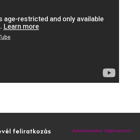
evél feliratkozás
Adatkezelési tájékoztató