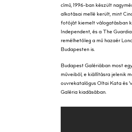
című, 1996-ban készült nagymé
alkotásai mellé került, mint C
fotóját kiemelt válogatásban 
Independent, és a The Guardian
remélhetőleg a mű hazaér Londo
Budapesten is.
Budapest Galériában most egy ú
műveiből, e kiállításra jeleni
ouvrekatalógus Oltai Kata és 
Galéria kiadásában.