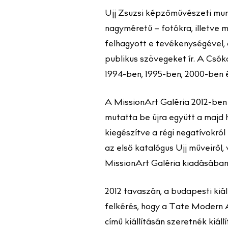
Ujj Zsuzsi képzőművészeti munk
nagyméretű – fotókra, illetve
felhagyott e tevékenységével, 
publikus szövegeket ír. A Csó
1994-ben, 1995-ben, 2000-ben é
A MissionArt Galéria 2012-ben 
mutatta be újra együtt a majd 
kiegészítve a régi negatívokról
az első katalógus Ujj műveiről,
MissionArt Galéria kiadásában
2012 tavaszán, a budapesti kiá
felkérés, hogy a Tate Modern 
című kiállításán szeretnék kiál