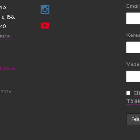
Email
IA
u. 158.
840
Kere
a.hu
Veze
Múzeum
–2026
El
Tájék