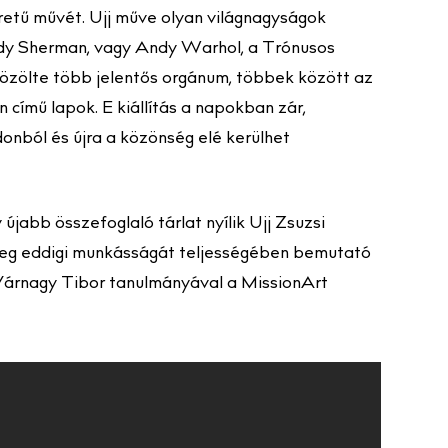
retű művét. Ujj műve olyan világnagyságok
indy Sherman, vagy Andy Warhol, a Trónusos
közölte több jelentős orgánum, többek között az
 című lapok. E kiállítás a napokban zár,
nból és újra a közönség elé kerülhet
jabb összefoglaló tárlat nyílik Ujj Zsuzsi
k meg eddigi munkásságát teljességében bemutató
Várnagy Tibor tanulmányával a MissionArt