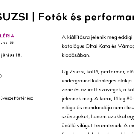
UZSI | Fotók és performan
LÉRIA
A kiállításra jelenik meg edd
utca 158.
katalógus Oltai Kata és Várna
kiadásában.
 június 18.
Ujj Zsuzsi, költő, performer, 
00
underground különleges alakja.
zene és az írott szövegek, a k
vészettörténész
jelennek meg. A korai, főleg 8
világa és mondandója nem illusz
szövegeket, hanem azokkal egye
önálló világot teremtenek. A m