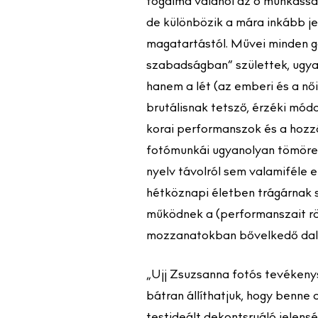
fogalma valahol az ő munkássá
de különbözik a mára inkább je
magatartástól. Művei minden gá
szabadságban” születtek, ugy
hanem a lét (az emberi és a női
brutálisnak tetsző, érzéki mód
korai performanszok és a hozz
fotómunkái ugyanolyan tömörek 
nyelv távolról sem valamiféle el
hétköznapi életben trágárnak
működnek a (performanszait rö
mozzanatokban bővelkedő dal
„Ujj Zsuzsanna fotós tevékenys
bátran állíthatjuk, hogy benne