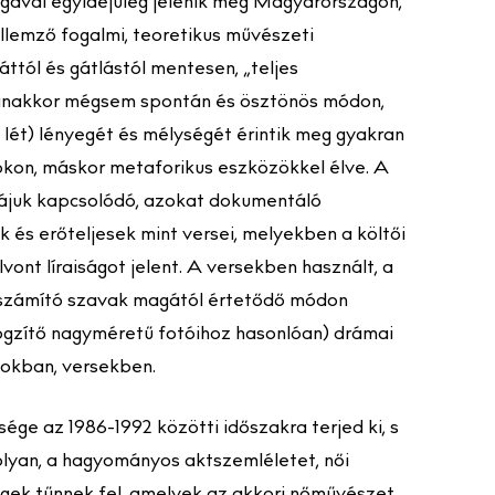
gával egyidejűleg jelenik meg Magyarországon,
llemző fogalmi, teoretikus művészeti
ttól és gátlástól mentesen, „teljes
anakkor mégsem spontán és ösztönös módon,
 lét) lényegét és mélységét érintik meg gyakran
okon, máskor metaforikus eszközökkel élve. A
ájuk kapcsolódó, azokat dokumentáló
és erőteljesek mint versei, melyekben a költői
vont líraiságot jelent. A versekben használt, a
 számító szavak magától értetődő módon
gzítő nagyméretű fotóihoz hasonlóan) drámai
okban, versekben.
ége az 1986-1992 közötti időszakra terjed ki, s
 olyan, a hagyományos aktszemléletet, női