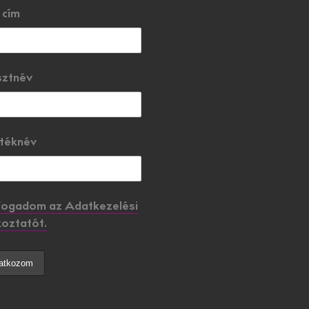
 cím
sztnév
téknév
fogadom az Adatkezelési
oztatót.