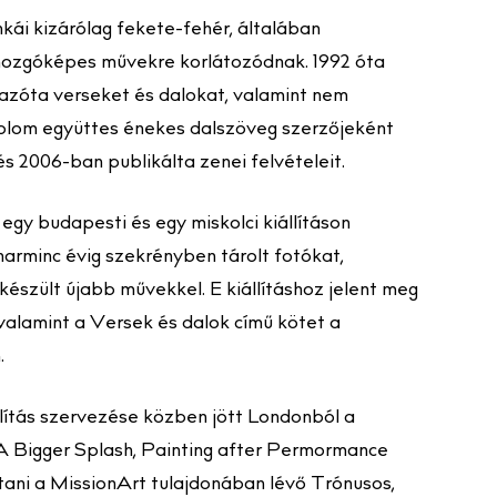
ái kizárólag fekete-fehér, általában
 mozgóképes művekre korlátozódnak. 1992 óta
azóta verseket és dalokat, valamint nem
kolom együttes énekes dalszöveg szerzőjeként
s 2006-ban publikálta zenei felvételeit.
egy budapesti és egy miskolci kiállításon
harminc évig szekrényben tárolt fotókat,
 készült újabb művekkel. E kiállításhoz jelent meg
 valamint a Versek és dalok című kötet a
.
llítás szervezése közben jött Londonból a
A Bigger Splash, Painting after Permormance
lítani a MissionArt tulajdonában lévő Trónusos,