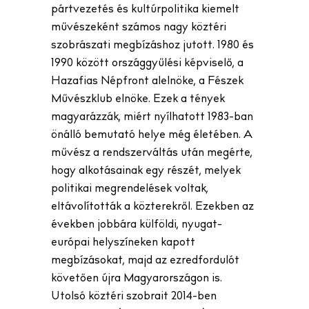
pártvezetés és kultúrpolitika kiemelt
művészeként számos nagy köztéri
szobrászati megbízáshoz jutott. 1980 és
1990 között országgyűlési képviselő, a
Hazafias Népfront alelnöke, a Fészek
Művészklub elnöke. Ezek a tények
magyarázzák, miért nyílhatott 1983-ban
önálló bemutató helye még életében. A
művész a rendszerváltás után megérte,
hogy alkotásainak egy részét, melyek
politikai megrendelések voltak,
eltávolították a közterekről. Ezekben az
években jobbára külföldi, nyugat-
európai helyszíneken kapott
megbízásokat, majd az ezredfordulót
követően újra Magyarországon is.
Utolsó köztéri szobrait 2014-ben