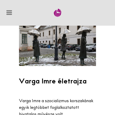
Varga Imre életrajza
Varga Imre a szocializmus korszakának
egyik legtöbbet foglalkoztatott
hivatalos művésze volt