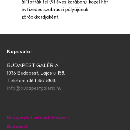
állították fel (91 éves korában), közel hét
évtizedes szobrászi pályájának
záróakkordjaként.
Kapcsolat
BUDAPEST GALÉRIA
1036 Budapest, Lajos u. 158.
Telefon: +36 1 487 8840
info@budapestgaleria.hu
Budapesti Történeti Múzeum
Budapest