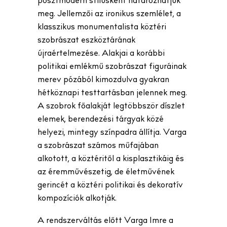
posztmodern stílusként határozhatjuk
meg. Jellemzői az ironikus szemlélet, a
klasszikus monumentalista köztéri
szobrászat eszköztárának
újraértelmezése. Alakjai a korábbi
politikai emlékmű szobrászat figuráinak
merev pózából kimozdulva gyakran
hétköznapi testtartásban jelennek meg.
A szobrok főalakját legtöbbször díszlet
elemek, berendezési tárgyak közé
helyezi, mintegy színpadra állítja. Varga
a szobrászat számos műfajában
alkotott, a köztéritől a kisplasztikáig és
az éremművészetig, de életművének
gerincét a köztéri politikai és dekoratív
kompozíciók alkotják.
A rendszerváltás előtt Varga Imre a