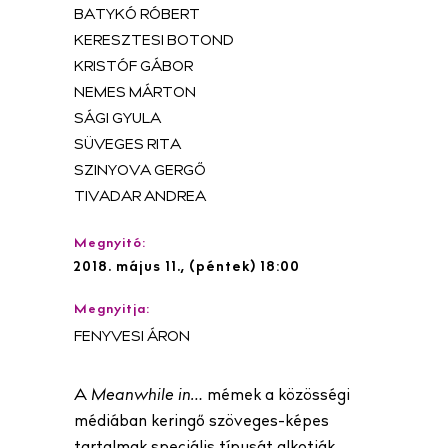
BATYKÓ RÓBERT
KERESZTESI BOTOND
KRISTÓF GÁBOR
NEMES MÁRTON
SÁGI GYULA
SÜVEGES RITA
SZINYOVA GERGŐ
TIVADAR ANDREA
Megnyitó:
2018. május 11., (péntek) 18:00
Megnyitja:
FENYVESI ÁRON
A
Meanwhile in…
mémek a közösségi
médiában keringő szöveges-képes
tartalmak speciális típusát alkotják,