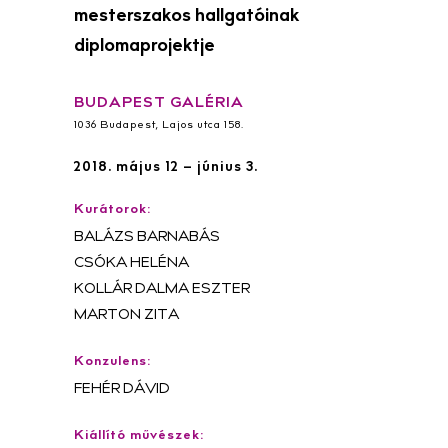
mesterszakos hallgatóinak
diplomaprojektje
BUDAPEST GALÉRIA
1036 Budapest, Lajos utca 158.
2018. május 12 – június 3.
Kurátorok:
BALÁZS BARNABÁS
CSÓKA HELÉNA
KOLLÁR DALMA ESZTER
MARTON ZITA
Konzulens:
FEHÉR DÁVID
Kiállító művészek: