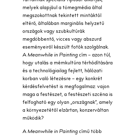
melyek alapjául a tömegmédia által
megszokottnak tekintett mintáktól
eltérő, általában marginális helyzetű
országok vagy szubkultúrák
megdöbbentő, vicces vagy abszurd
eseményeiről készült fotók szolgálnak.
A
Meanwhile in Painting
cím – azon túl,
hogy utalás a mémkultúra térhódítására
és a technológiailag fejlett, hálózati
korban való létezésre – egy konkrét
kérdésfelvetést is megfogalmaz: vajon
maga a festészet, a festészeti szcéna is
felfogható egy olyan „országnak”, amely
a környezetétől elzártan, konzerváltan
működik?
A
Meanwhile in Painting
című több