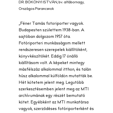
DR. BÖKÖNYI ISTVÁN, bv. altábornagy,
Országos Parancsnok
„Féner Tamás fotoriporter vagyok.
Budapesten születtem 1938-ban. A
sajtóban dolgozom 1957 óta.
Fotóriporteri munkásságom mellett
rendszeresen szerepelek kiállítóként,
könyvkészítőkét. Eddig 17 önálló
kiállításom volt. A képeket mintegy
másfélszáz alkalommal itthon, és talán
húsz alkalommal külföldön mutatták be.
Hét kötetem jelent meg. Legutóbb
szerkesztésemben jelent meg az MTI
archívumának egy részét bemutató
kötet. Egyébként az MTI munkatársa
vagyok, szerződéses fotóriporterként és