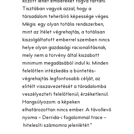
között lehet embereket fogva tartani.
Tisztában vagyok azzal, hogy a
társadalom teherbíró képessége véges.
Mégis: egy olyan totális rendszerben,
mint az ítélet végrehajtás, a totálisan
kiszolgáltatott emberrel szemben nincs
helye olyan gazdasági racionalitásnak,
mely nem a törvény által kiszabott
minimum megadásából indul ki. Minden
felelőtlen intézkedés a büntetés-
végrehajtás legfontosabb célját, az
elitélt visszavezetését a táradalomba
veszélyezteti felelőtlenül, érzéketlenül.
Hangsúlyozom: a képeken
elhatározottan nincs ember. A távollevő
nyoma – Derrida-i fogalommal trace –
hitelesíti számomra jelenlétét.”