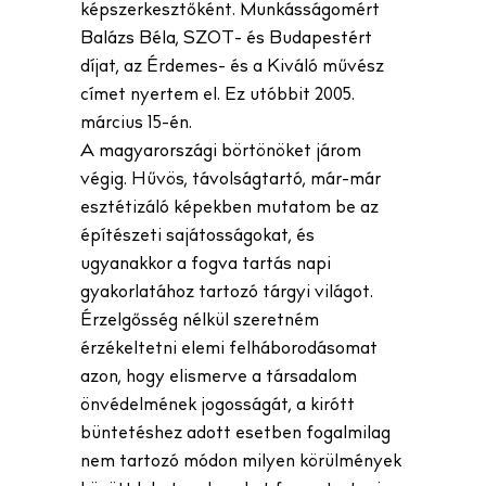
képszerkesztőként. Munkásságomért
Balázs Béla, SZOT- és Budapestért
díjat, az Érdemes- és a Kiváló művész
címet nyertem el. Ez utóbbit 2005.
március 15-én.
A magyarországi börtönöket járom
végig. Hűvös, távolságtartó, már-már
esztétizáló képekben mutatom be az
építészeti sajátosságokat, és
ugyanakkor a fogva tartás napi
gyakorlatához tartozó tárgyi világot.
Érzelgősség nélkül szeretném
érzékeltetni elemi felháborodásomat
azon, hogy elismerve a társadalom
önvédelmének jogosságát, a kirótt
büntetéshez adott esetben fogalmilag
nem tartozó módon milyen körülmények