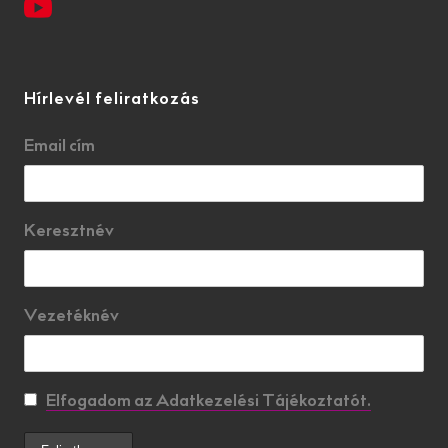
Hírlevél feliratkozás
Email cím
Keresztnév
Vezetéknév
Elfogadom az Adatkezelési Tájékoztatót.