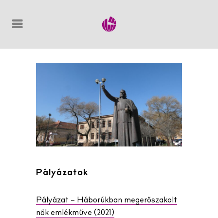
Pályázatok
Pályázat – Háborúkban megerőszakolt
nők emlékműve (2021)